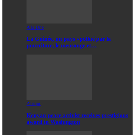
A la Une
La Guinée, un pays «pollué par la
pourriture, le mensonge et…
Afrique
Kenyan peace activist receives prestigious
award in Washington