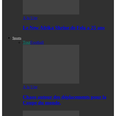
A la Une
Le New Afrika Shrine de Fela a 25 ans
Sports
Tout
Football
A la Une
Chaos autour des déplacements pour la
Coupe du monde.