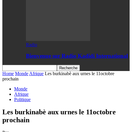
Radio
Bienvenue sur Radio Kadidi International
Home
Monde
Afrique
Les burkinabè aux urnes le 11octobre
prochain
Monde
Afrique
Politique
Les burkinabè aux urnes le 11octobre
prochain