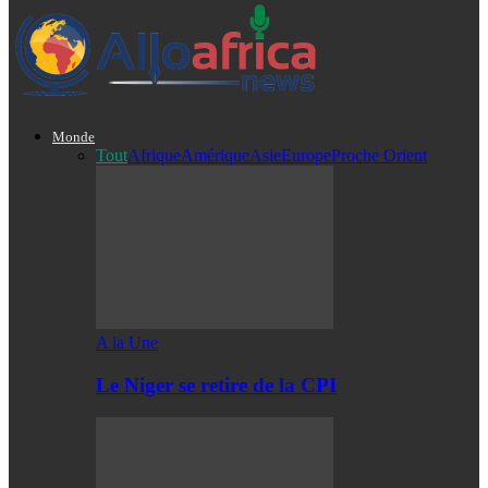
Monde
Tout
Afrique
Amérique
Asie
Europe
Proche Orient
A la Une
Le Niger se retire de la CPI