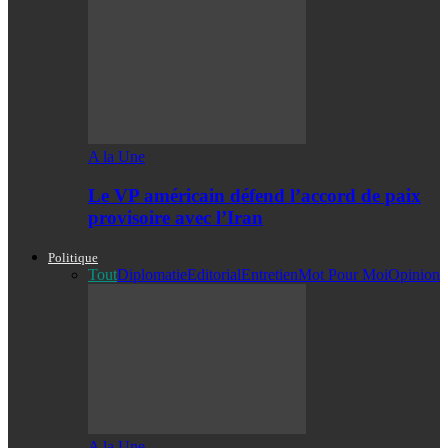
A la Une
Le VP américain défend l’accord de paix
provisoire avec l’Iran
Politique
Tout
Diplomatie
Editorial
Entretien
Mot Pour Moi
Opinion
A la Une