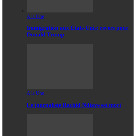
A la Une
Immigration aux États-Unis: revers pour
Donald Trump
A la Une
Le journaliste Rachid Ndiaye est mort