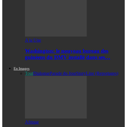
A la Une
Washington: le nouveau bureau des
guinéens du DMV installé dans ses…
En Images
Tout
Dialogue
Parade du Jour
StoryLine (Reportages)
Afrique