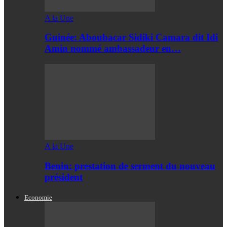
A la Une
Guinée: Aboubacar Sidiki Camara dit Idi
Amin nommé ambassadeur en…
A la Une
Benin: prestation de serment du nouveau
président
Economie