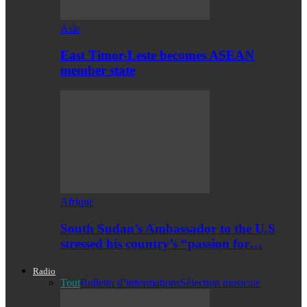
Asie
East Timor-Leste becomes ASEAN
member state
Afrique
South Sudan’s Ambassador to the U.S
stressed his country’s “passion for…
Radio
Tout
Bulletin d’informations
Sélection musicale