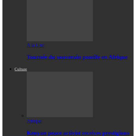
A la Une
Tournée du souverain pontife en Afrique
Culture
Afrique
Kenyan peace activist receives prestigious