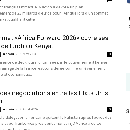
nt français Emmanuel Macron a dévoilé un plan
sement de 23 milliards d'euros pour l'Afrique lors d'un sommet
ya, qualifiant cette...
met «Africa Forward 2026» ouvre ses
 ce lundi au Kenya.
admin
-
11 May 2026
0
érence de deux jours, organisée par le gouvernement kényan
rrainage de la France, est considérée comme un événement
ue et économique...
des négociations entre les Etats-Unis
an
admin
-
12 April 2026
0
S
t la délégation américaine quittent le Pakistan après l'échec des
ns avec l'IranLe vice-président américain JD Vance a quitté
dimanche, n'ayant...