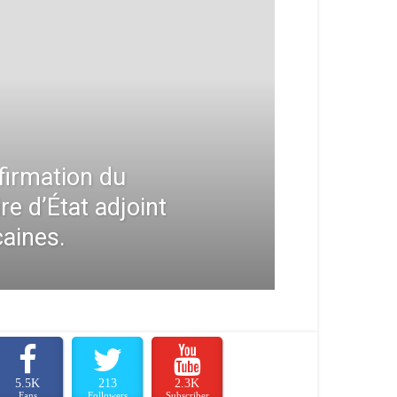
firmation du
e d’État adjoint
caines.
5.5K
213
2.3K
Fans
Followers
Subscriber