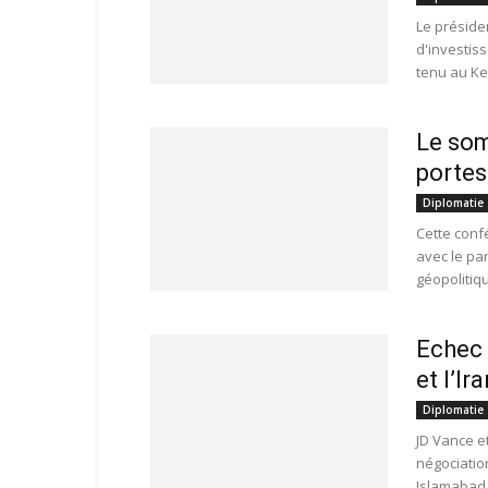
Le préside
d'investis
tenu au Ken
Le som
portes
Diplomatie
Cette conf
avec le pa
géopolitiq
Echec 
et l’Ir
Diplomatie
JD Vance e
négociatio
Islamabad 