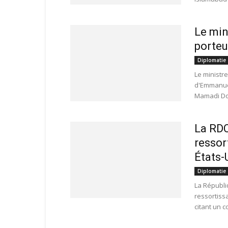
Le min
porteu
Diplomatie
Le ministr
d'Emmanuel
Mamadi Dou
La RDC
ressor
États-
Diplomatie
La Républi
ressortiss
citant un 