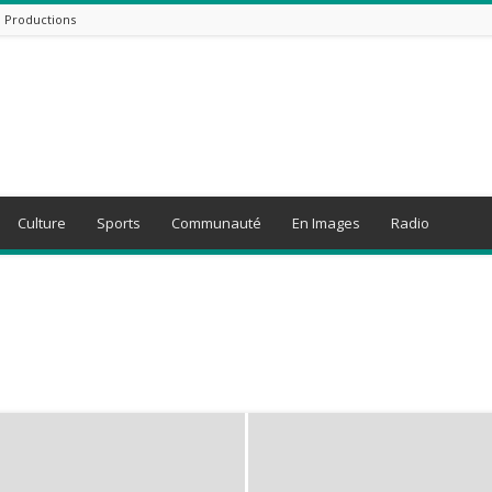
B Productions
Culture
Sports
Communauté
En Images
Radio
Opinion