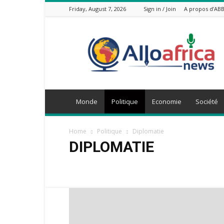
Friday, August 7, 2026
Sign in / Join
A propos d’AB
AlloAfricaNews.com
Monde
Politique
Economie
Société
Home
Politique
Diplomatie
DIPLOMATIE
Diplomatie
Editorial
Entretien
Mot Pour Moi