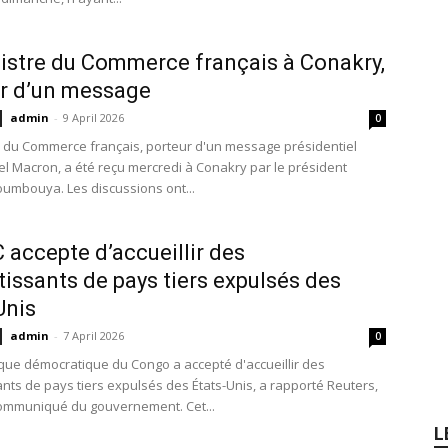
istre du Commerce français à Conakry,
r d’un message
admin
-
9 April 2026
0
e du Commerce français, porteur d'un message présidentiel
 Macron, a été reçu mercredi à Conakry par le président
mbouya. Les discussions ont...
 accepte d’accueillir des
tissants de pays tiers expulsés des
Unis
admin
-
7 April 2026
0
que démocratique du Congo a accepté d'accueillir des
ants de pays tiers expulsés des États-Unis, a rapporté Reuters,
communiqué du gouvernement. Cet...
L