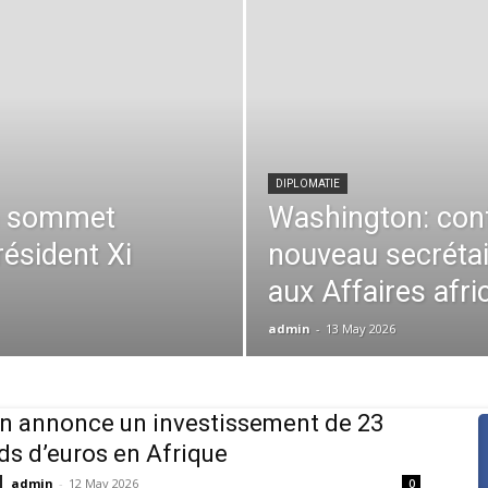
DIPLOMATIE
n sommet
Washington: con
résident Xi
nouveau secrétair
aux Affaires afri
admin
-
13 May 2026
 annonce un investissement de 23
rds d’euros en Afrique
admin
-
12 May 2026
0