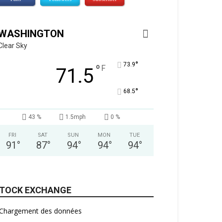
WASHINGTON
Clear Sky
°
73.9
°
F
71.5
°
68.5
43 %
1.5mph
0 %
FRI
SAT
SUN
MON
TUE
91
°
87
°
94
°
94
°
94
°
TOCK EXCHANGE
Chargement des données