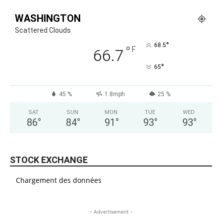
WASHINGTON
Scattered Clouds
°
68.5
°
F
66.7
°
65
45 %
1.8mph
25 %
SAT
SUN
MON
TUE
WED
86
°
84
°
91
°
93
°
93
°
STOCK EXCHANGE
Chargement des données
- Advertisement -