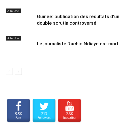
A la Une
Guinée: publication des résultats d’un
double scrutin controversé
A la Une
Le journaliste Rachid Ndiaye est mort
5.5K
213
2.3K
Fans
Followers
Subscriber