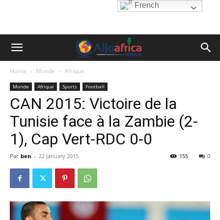
French
Home
Monde
Afrique
Monde
Afrique
Sports
Football
CAN 2015: Victoire de la
Tunisie face à la Zambie (2-
1), Cap Vert-RDC 0-0
Par
ben
-
22 January 2015
155
0