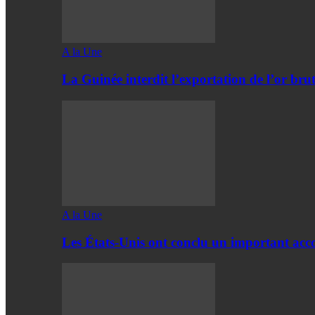
A la Une
La Guinée interdit l’exportation de l’or bru
A la Une
Les États-Unis ont conclu un important acc