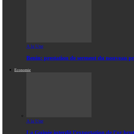
A la Une
Benin: prestation de serment du nouveau pr
Economie
A la Une
La Guinée interdit l’exportation de l’or bru