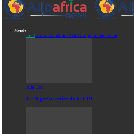
Monde
Tout
Afrique
Amérique
Asie
Europe
Proche Orient
A la Une
Le Niger se retire de la CPI