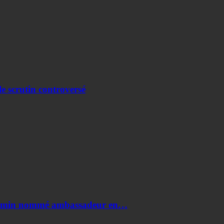
e scrutin controversé
i Amin nommé ambassadeur en…