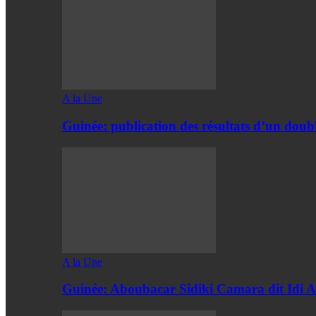
A la Une
Guinée: publication des résultats d’un doubl
A la Une
Guinée: Aboubacar Sidiki Camara dit Id