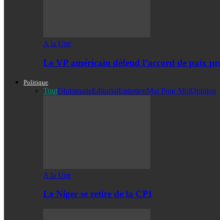
A la Une
Le VP américain défend l’accord de paix pro
Politique
Tout
Diplomatie
Editorial
Entretien
Mot Pour Moi
Opinion
A la Une
Le Niger se retire de la CPI