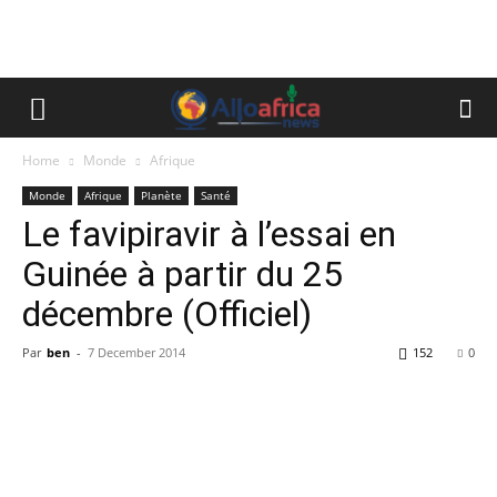
Home
Monde
Afrique
Monde
Afrique
Planète
Santé
Le favipiravir à l’essai en
Guinée à partir du 25
décembre (Officiel)
Par
ben
-
7 December 2014
152
0