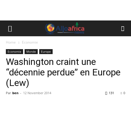
Home
Economie
Economie
Monde
Europe
Washington craint une
“décennie perdue” en Europe
(Lew)
Par
ben
-
12 November 2014
131
0