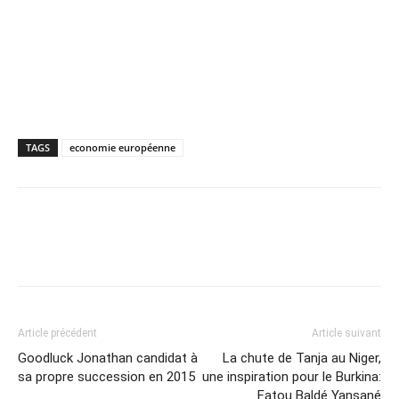
TAGS
economie européenne
Article précédent
Article suivant
Goodluck Jonathan candidat à
La chute de Tanja au Niger,
sa propre succession en 2015
une inspiration pour le Burkina:
Fatou Baldé Yansané