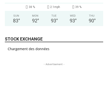
38 %
2.1mph
39 %
SUN
MON
TUE
WED
THU
83
°
92
°
93
°
93
°
90
°
STOCK EXCHANGE
Chargement des données
- Advertisement -