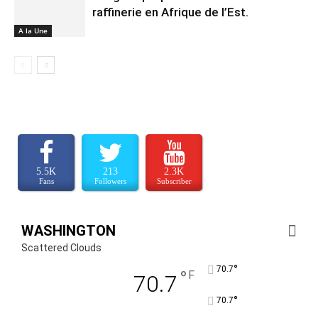
raffinerie en Afrique de l’Est.
A la Une
5.5K
213
2.3K
Fans
Followers
Subscriber
WASHINGTON
Scattered Clouds
°
70.7
°
F
70.7
°
70.7