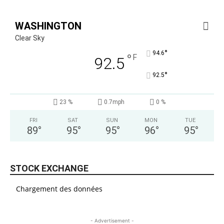
WASHINGTON
Clear Sky
°
94.6
°
F
92.5
°
92.5
23 %
0.7mph
0 %
FRI
SAT
SUN
MON
TUE
89
°
95
°
95
°
96
°
95
°
STOCK EXCHANGE
Chargement des données
- Advertisement -