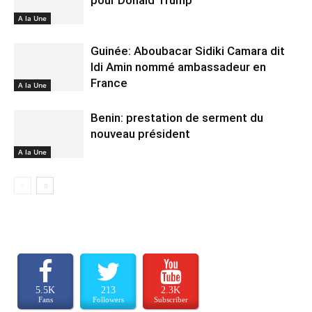
pour Donald Trump
A la Une
Guinée: Aboubacar Sidiki Camara dit
Idi Amin nommé ambassadeur en
France
A la Une
Benin: prestation de serment du
nouveau président
A la Une
5.5K
213
2.3K
Fans
Followers
Subscriber