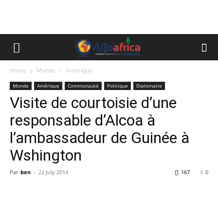
Home
Monde
Amérique
Monde
Amérique
Communauté
Politique
Diplomatie
Visite de courtoisie d’une
responsable d’Alcoa à
l’ambassadeur de Guinée à
Wshington
Par
ben
-
22 July 2014
167
0