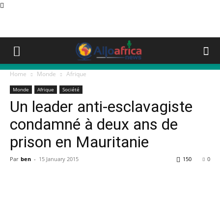
Home
Monde
Afrique
Monde
Afrique
Société
Un leader anti-esclavagiste
condamné à deux ans de
prison en Mauritanie
Par
ben
-
15 January 2015
150
0