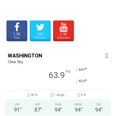
5.5K
213
2.3K
Fans
Followers
Subscriber
WASHINGTON
Clear Sky
°
64.7
°
F
63.9
°
62.5
49 %
1.4mph
0 %
FRI
SAT
SUN
MON
TUE
91
°
87
°
94
°
94
°
94
°