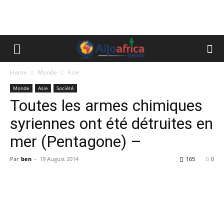
Home
Monde
Asie
Monde
Asie
Société
Toutes les armes chimiques
syriennes ont été détruites en
mer (Pentagone) –
Par
ben
-
19 August 2014
165
0