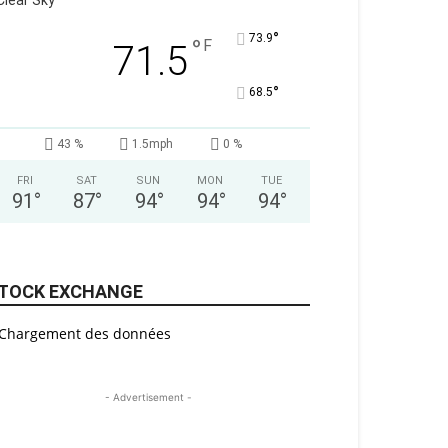
Clear Sky
°
73.9
°
F
71.5
°
68.5
43 %
1.5mph
0 %
FRI
SAT
SUN
MON
TUE
91
°
87
°
94
°
94
°
94
°
TOCK EXCHANGE
Chargement des données
- Advertisement -