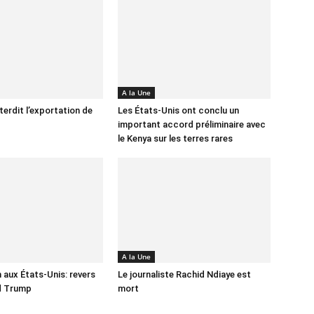
A la Une
terdit l’exportation de
Les États-Unis ont conclu un
important accord préliminaire avec
le Kenya sur les terres rares
A la Une
 aux États-Unis: revers
Le journaliste Rachid Ndiaye est
d Trump
mort