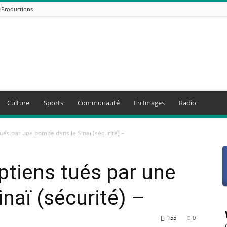
 Productions
Culture
Sports
Communauté
En Images
Radio
tués par une bombe dans le Sinaï (sécurité) –
ptiens tués par une
naï (sécurité) –
155
0