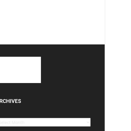
RCHIVES
chives