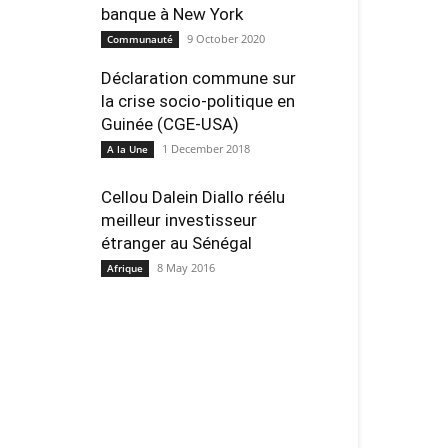
banque à New York
9 October 2020
Communauté
Déclaration commune sur
la crise socio-politique en
Guinée (CGE-USA)
1 December 2018
A la Une
Cellou Dalein Diallo réélu
meilleur investisseur
étranger au Sénégal
8 May 2016
Afrique