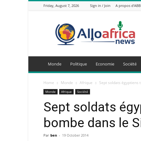
Friday, August 7, 2026
Sign in / Join
A propos d’ABB
AlloAfricaNews.com
Monde
Politique
Economie
Société
Home
Monde
Afrique
Sept soldats égyptiens 
Monde
Afrique
Société
Sept soldats égy
bombe dans le Si
Par
ben
-
19 October 2014