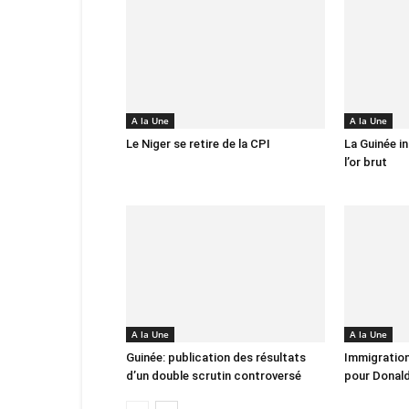
A la Une
A la Une
Le Niger se retire de la CPI
La Guinée in
l’or brut
A la Une
A la Une
Guinée: publication des résultats
Immigration
d’un double scrutin controversé
pour Donal