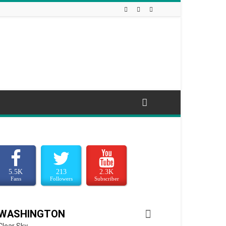
5.5K
213
2.3K
Fans
Followers
Subscriber
WASHINGTON