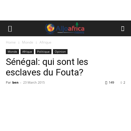
Home
Monde
Afrique
Monde
Afrique
Politique
Opinion
Sénégal: qui sont les
esclaves du Fouta?
Par
ben
-
23 March 2015
149
2