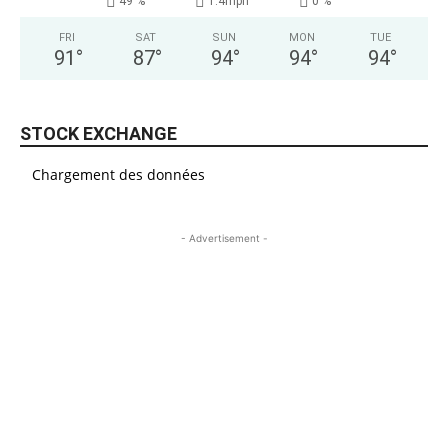
49 %
1.4mph
0 %
FRI
SAT
SUN
MON
TUE
91
°
87
°
94
°
94
°
94
°
STOCK EXCHANGE
Chargement des données
- Advertisement -