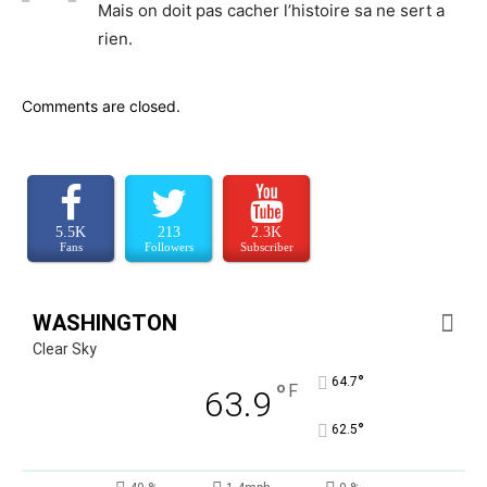
Mais on doit pas cacher l’histoire sa ne sert a
rien.
Comments are closed.
5.5K
213
2.3K
Fans
Followers
Subscriber
WASHINGTON
Clear Sky
°
64.7
°
F
63.9
°
62.5