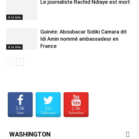
Le journaliste Rachid Ndiaye est mort
A la Une
Guinée: Aboubacar Sidiki Camara dit
Idi Amin nommé ambassadeur en
France
A la Une
5.5K
213
2.3K
Fans
Followers
Subscriber
WASHINGTON