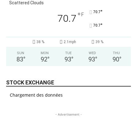
Scattered Clouds
°
70.7
°
F
70.7
°
70.7
38 %
2.1mph
39 %
SUN
MON
TUE
WED
THU
83
°
92
°
93
°
93
°
90
°
STOCK EXCHANGE
Chargement des données
- Advertisement -