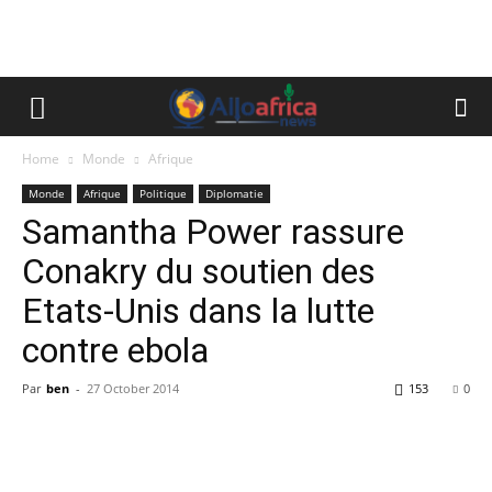
Home
Monde
Afrique
Monde
Afrique
Politique
Diplomatie
Samantha Power rassure
Conakry du soutien des
Etats-Unis dans la lutte
contre ebola
Par
ben
-
27 October 2014
153
0