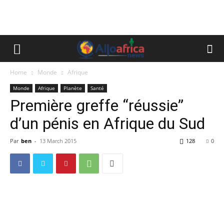
Home
Monde
Afrique
Monde
Afrique
Planète
Santé
Première greffe “réussie”
d’un pénis en Afrique du Sud
Par
ben
-
13 March 2015
128
0