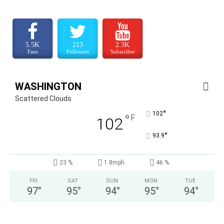
5.5K
213
2.3K
Fans
Followers
Subscriber
WASHINGTON
Scattered Clouds
°
102
°
F
102
°
93.9
23 %
1.8mph
46 %
FRI
SAT
SUN
MON
TUE
97
°
95
°
94
°
95
°
94
°