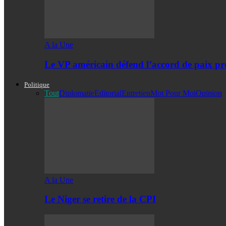
A la Une
Le VP américain défend l’accord de paix pro
Politique
Tout
Diplomatie
Editorial
Entretien
Mot Pour Moi
Opinion
A la Une
Le Niger se retire de la CPI