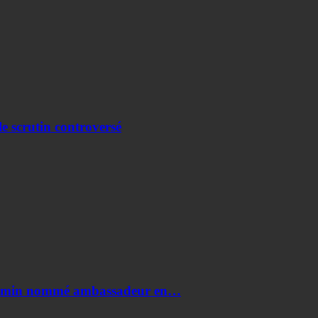
e scrutin controversé
i Amin nommé ambassadeur en…