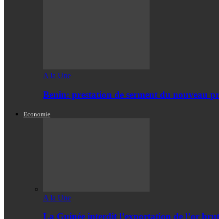
A la Une
Benin: prestation de serment du nouveau pr
Economie
A la Une
La Guinée interdit l’exportation de l’or bru