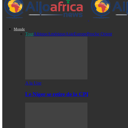
Monde
Tout
Afrique
Amérique
Asie
Europe
Proche Orient
A la Une
Le Niger se retire de la CPI