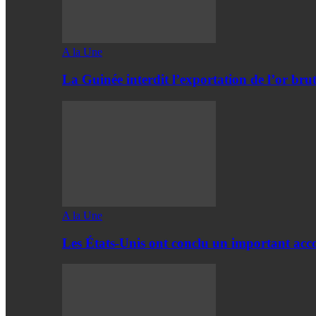
A la Une
La Guinée interdit l’exportation de l’or bru
A la Une
Les États-Unis ont conclu un important acc