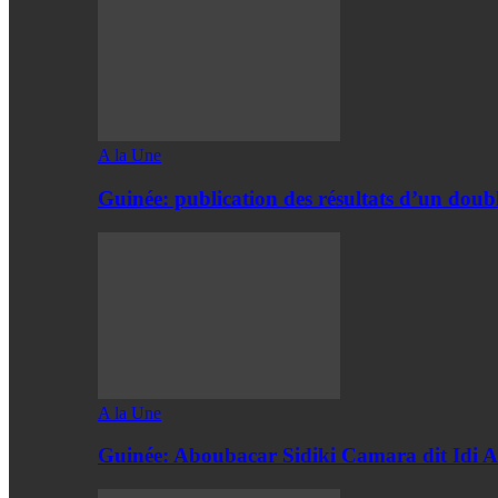
A la Une
Guinée: publication des résultats d’un doubl
A la Une
Guinée: Aboubacar Sidiki Camara dit Id