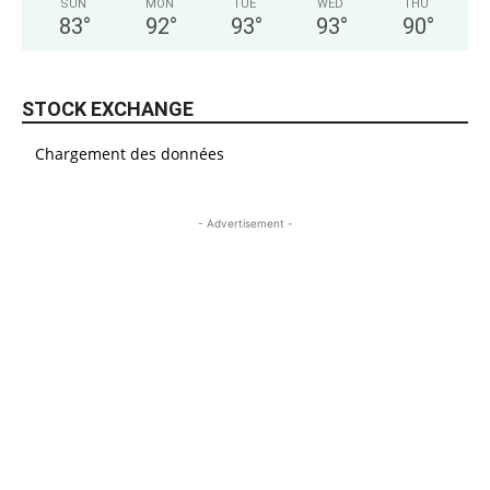
SUN
MON
TUE
WED
THU
83
°
92
°
93
°
93
°
90
°
STOCK EXCHANGE
Chargement des données
- Advertisement -