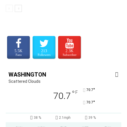
5.5K
213
2.3K
Fans
Followers
Subscriber
WASHINGTON
Scattered Clouds
°
70.7
°
F
70.7
°
70.7
38 %
2.1mph
39 %