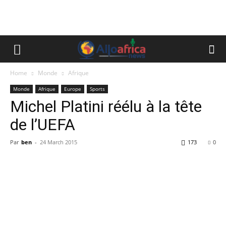
Home
Monde
Afrique
Monde
Afrique
Europe
Sports
Michel Platini réélu à la tête
de l’UEFA
Par
ben
-
24 March 2015
173
0