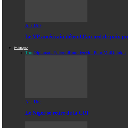
A la Une
Le VP américain défend l’accord de paix pro
Politique
Tout
Diplomatie
Editorial
Entretien
Mot Pour Moi
Opinion
A la Une
Le Niger se retire de la CPI