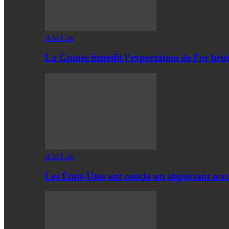
A la Une
La Guinée interdit l’exportation de l’or bru
A la Une
Les États-Unis ont conclu un important acc