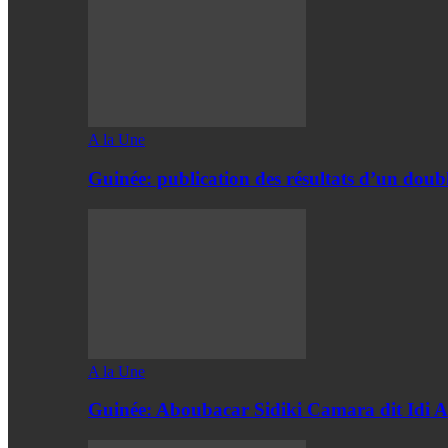
A la Une
Guinée: publication des résultats d’un doubl
A la Une
Guinée: Aboubacar Sidiki Camara dit Id