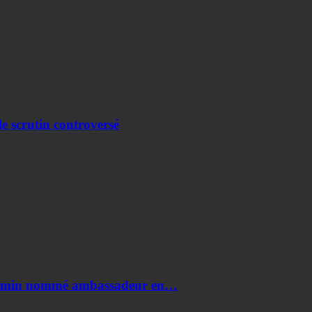
e scrutin controversé
i Amin nommé ambassadeur en…