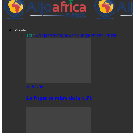
Monde
Tout
Afrique
Amérique
Asie
Europe
Proche Orient
A la Une
Le Niger se retire de la CPI