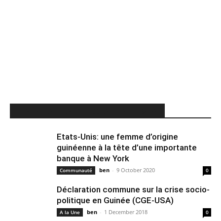
LES PLUS LUS DE TOUS LES TEMPS
Etats-Unis: une femme d’origine
guinéenne à la tête d’une importante
banque à New York
ben
-
9 October 2020
Communauté
0
Déclaration commune sur la crise socio-
politique en Guinée (CGE-USA)
ben
-
1 December 2018
A la Une
0