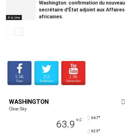
Washington: confirmation du nouveau
secrétaire d’État adjoint aux Affaires
africaines.
A la Une
5.5K
213
2.3K
Fans
Followers
Subscriber
WASHINGTON
Clear Sky
°
64.7
°
F
63.9
°
62.5