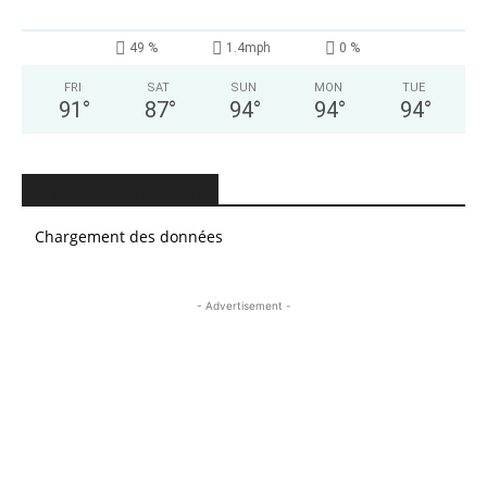
49 %
1.4mph
0 %
FRI
SAT
SUN
MON
TUE
91
°
87
°
94
°
94
°
94
°
STOCK EXCHANGE
Chargement des données
- Advertisement -