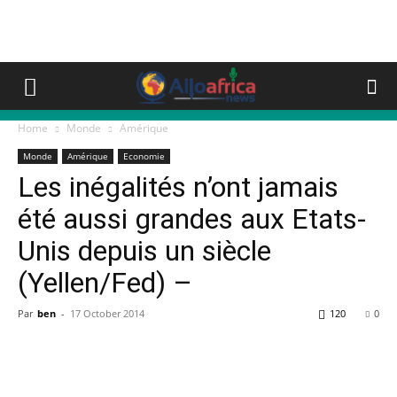
Home
Monde
Amérique
Monde
Amérique
Economie
Les inégalités n’ont jamais
été aussi grandes aux Etats-
Unis depuis un siècle
(Yellen/Fed) –
Par
ben
-
17 October 2014
120
0