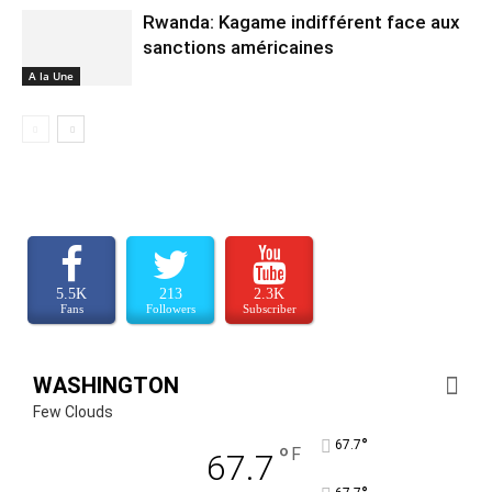
Rwanda: Kagame indifférent face aux
sanctions américaines
A la Une
5.5K
213
2.3K
Fans
Followers
Subscriber
WASHINGTON
Few Clouds
°
67.7
°
F
67.7