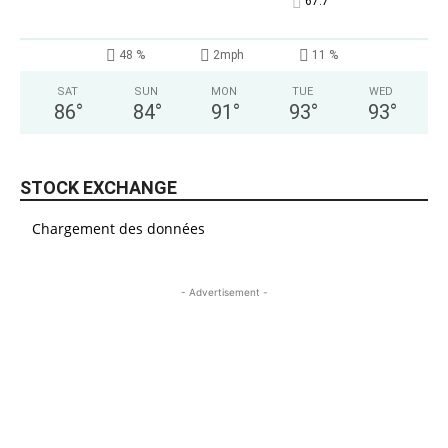
°
67.7
48 %
2mph
11 %
SAT
SUN
MON
TUE
WED
86
°
84
°
91
°
93
°
93
°
STOCK EXCHANGE
Chargement des données
- Advertisement -