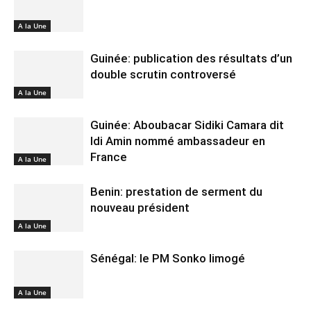
A la Une
Guinée: publication des résultats d’un
double scrutin controversé
A la Une
Guinée: Aboubacar Sidiki Camara dit
Idi Amin nommé ambassadeur en
France
A la Une
Benin: prestation de serment du
nouveau président
A la Une
Sénégal: le PM Sonko limogé
A la Une