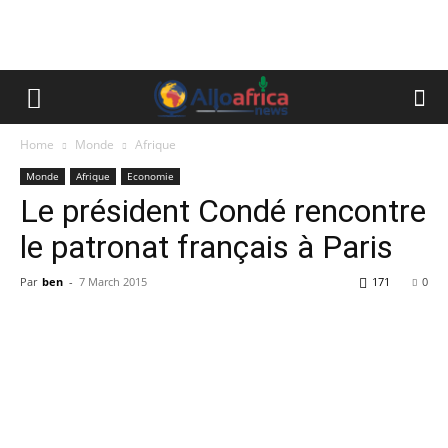
Home
Monde
Afrique
Monde
Afrique
Economie
Le président Condé rencontre
le patronat français à Paris
Par
ben
-
7 March 2015
171
0