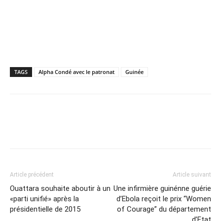
TAGS
Alpha Condé avec le patronat
Guinée
Article précédent
Article suivant
Ouattara souhaite aboutir à un
Une infirmière guinénne guérie
«parti unifié» après la
d’Ebola reçoit le prix “Women
présidentielle de 2015
of Courage” du département
d’Etat