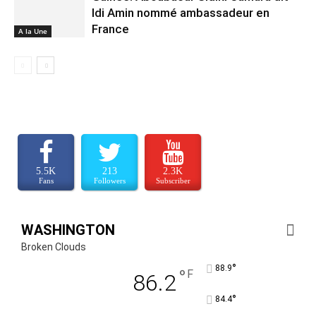
Idi Amin nommé ambassadeur en
France
A la Une
5.5K
213
2.3K
Fans
Followers
Subscriber
WASHINGTON
Broken Clouds
°
88.9
°
F
86.2
°
84.4