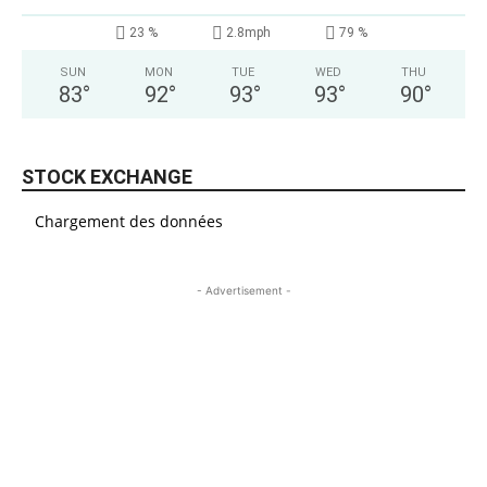
23 %
2.8mph
79 %
SUN
MON
TUE
WED
THU
83
°
92
°
93
°
93
°
90
°
STOCK EXCHANGE
Chargement des données
- Advertisement -