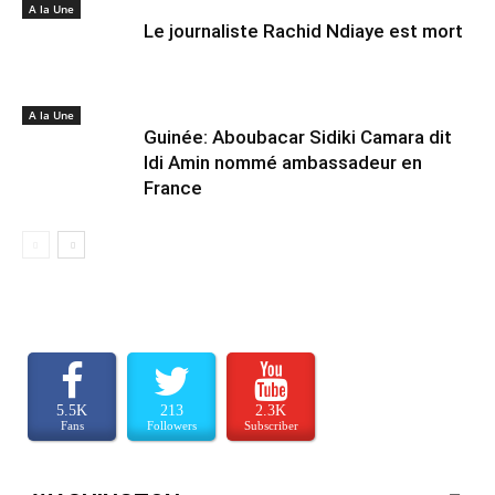
A la Une
Le journaliste Rachid Ndiaye est mort
A la Une
Guinée: Aboubacar Sidiki Camara dit
Idi Amin nommé ambassadeur en
France
5.5K
213
2.3K
Fans
Followers
Subscriber