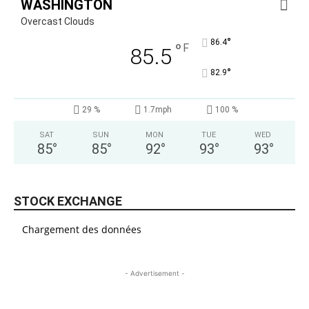
WASHINGTON
Overcast Clouds
°
86.4
°
F
85.5
°
82.9
29 %
1.7mph
100 %
SAT
SUN
MON
TUE
WED
85
°
85
°
92
°
93
°
93
°
STOCK EXCHANGE
Chargement des données
- Advertisement -