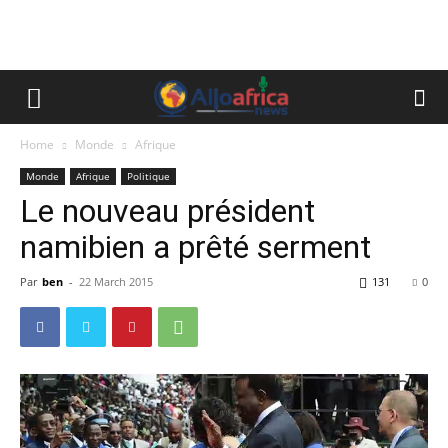
Home
Monde
Afrique
Monde
Afrique
Politique
Le nouveau président
namibien a prêté serment
Par
ben
-
22 March 2015
131
0