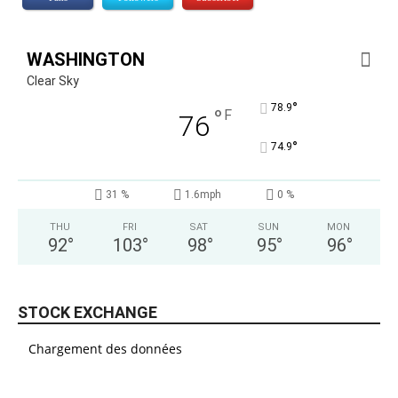
WASHINGTON
Clear Sky
°
78.9
°
F
76
°
74.9
31 %
1.6mph
0 %
THU
FRI
SAT
SUN
MON
92
°
103
°
98
°
95
°
96
°
STOCK EXCHANGE
Chargement des données