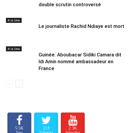
double scrutin controversé
A la Une
Le journaliste Rachid Ndiaye est mort
A la Une
Guinée: Aboubacar Sidiki Camara dit
Idi Amin nommé ambassadeur en
France
5.5K
213
2.3K
Fans
Followers
Subscriber