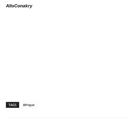
AlloConakry
TAGS
Afrique