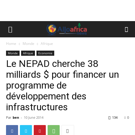
Home
Monde
Afrique
Monde
Afrique
Economie
Le NEPAD cherche 38
milliards $ pour financer un
programme de
développement des
infrastructures
Par
ben
-
10 June 2014
134
0