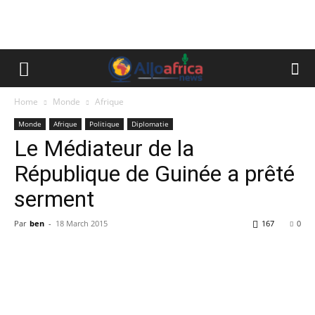
Home
Monde
Afrique
Monde
Afrique
Politique
Diplomatie
Le Médiateur de la
République de Guinée a prêté
serment
Par
ben
-
18 March 2015
167
0