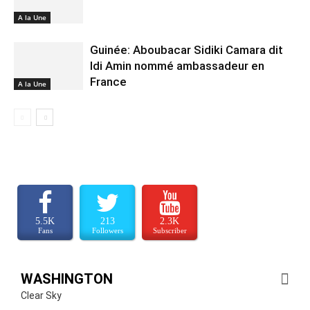
A la Une
Guinée: Aboubacar Sidiki Camara dit
Idi Amin nommé ambassadeur en
France
A la Une
5.5K
213
2.3K
Fans
Followers
Subscriber
WASHINGTON
Clear Sky