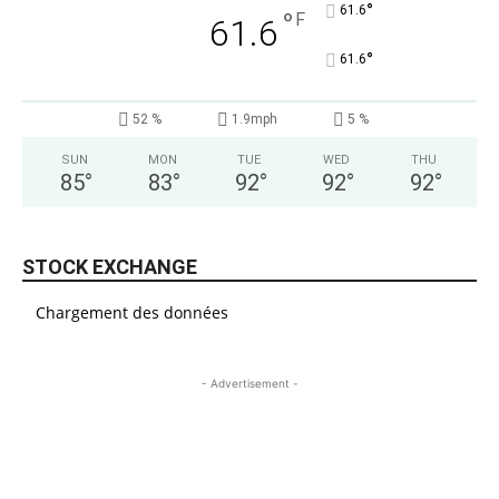
°
61.6
°
F
61.6
°
61.6
52 %
1.9mph
5 %
SUN
MON
TUE
WED
THU
85
°
83
°
92
°
92
°
92
°
STOCK EXCHANGE
Chargement des données
- Advertisement -