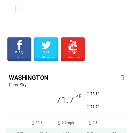
5.5K
213
2.3K
Fans
Followers
Subscriber
WASHINGTON
Clear Sky
°
73.1
°
F
71.7
°
71.7
32 %
2.2mph
0 %