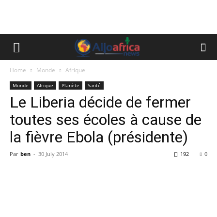
Home
Monde
Afrique
Monde
Afrique
Planète
Santé
Le Liberia décide de fermer
toutes ses écoles à cause de
la fièvre Ebola (présidente)
Par
ben
-
30 July 2014
192
0