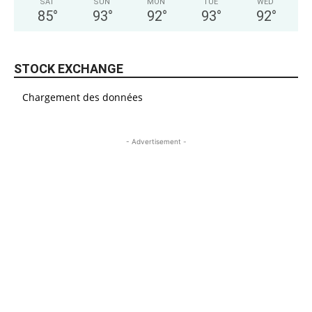
SAT
SUN
MON
TUE
WED
85
°
93
°
92
°
93
°
92
°
STOCK EXCHANGE
Chargement des données
- Advertisement -