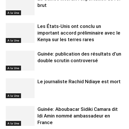
brut
A la Une
Les États-Unis ont conclu un
important accord préliminaire avec le
Kenya sur les terres rares
A la Une
Guinée: publication des résultats d’un
double scrutin controversé
A la Une
Le journaliste Rachid Ndiaye est mort
A la Une
Guinée: Aboubacar Sidiki Camara dit
Idi Amin nommé ambassadeur en
France
A la Une