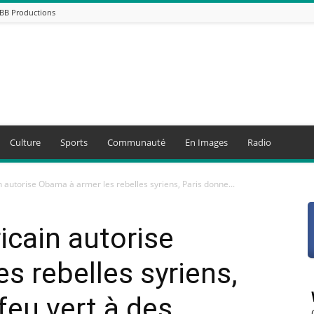
ABB Productions
Culture
Sports
Communauté
En Images
Radio
 autorise Obama à armer les rebelles syriens, Paris donne...
cain autorise
s rebelles syriens,
feu vert à des