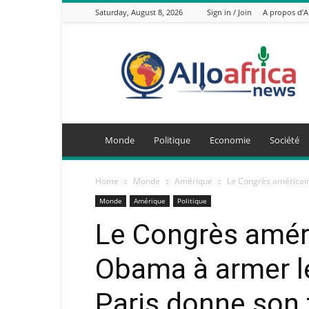
Saturday, August 8, 2026
Sign in / Join
A propos d’
AlloAfricaNews.com
Monde
Politique
Economie
Société
Home
Monde
Amérique
Le Congrès américain
Monde
Amérique
Politique
Le Congrès améri
Obama à armer le
Paris donne son 