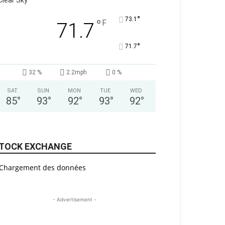
Clear Sky
°
73.1
°
F
71.7
°
71.7
32 %
2.2mph
0 %
SAT
SUN
MON
TUE
WED
85
°
93
°
92
°
93
°
92
°
TOCK EXCHANGE
Chargement des données
- Advertisement -