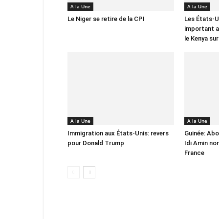
A la Une
A la Une
Le Niger se retire de la CPI
Les États-U
important a
le Kenya sur
A la Une
A la Une
Immigration aux États-Unis: revers
Guinée: Abo
pour Donald Trump
Idi Amin n
France