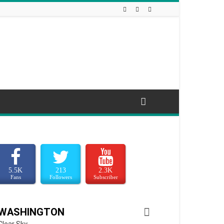
5.5K
213
2.3K
Fans
Followers
Subscriber
WASHINGTON