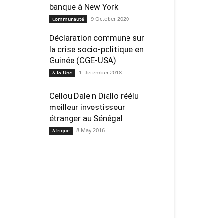
banque à New York
9 October 2020
Communauté
Déclaration commune sur
la crise socio-politique en
Guinée (CGE-USA)
1 December 2018
A la Une
Cellou Dalein Diallo réélu
meilleur investisseur
étranger au Sénégal
8 May 2016
Afrique