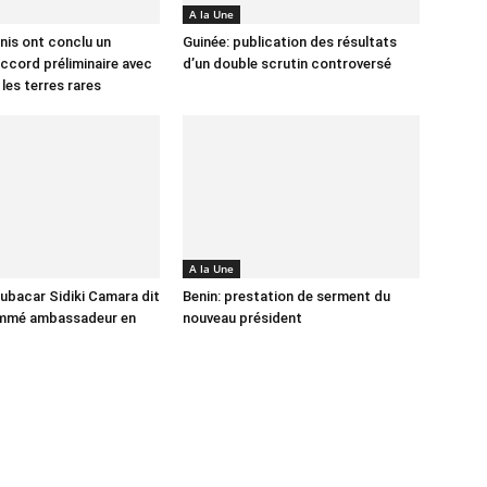
A la Une
nis ont conclu un
Guinée: publication des résultats
ccord préliminaire avec
d’un double scrutin controversé
 les terres rares
A la Une
ubacar Sidiki Camara dit
Benin: prestation de serment du
ommé ambassadeur en
nouveau président