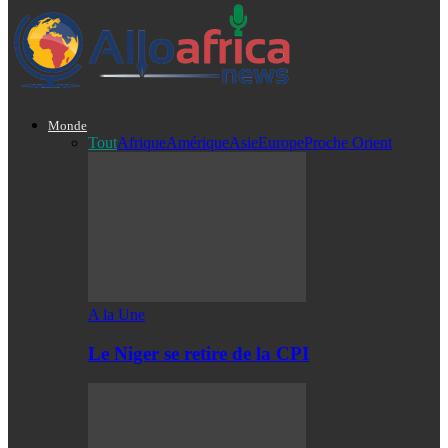
Monde
Tout
Afrique
Amérique
Asie
Europe
Proche Orient
A la Une
Le Niger se retire de la CPI