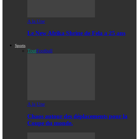
A la Une
Le New Afrika Shrine de Fela a 25 ans
Sports
Tout
Football
A la Une
Chaos autour des déplacements pour la
Coupe du monde.