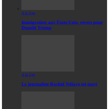
A la Une
Immigration aux États-Unis: revers pour
Donald Trump
A la Une
Le journaliste Rachid Ndiaye est mort