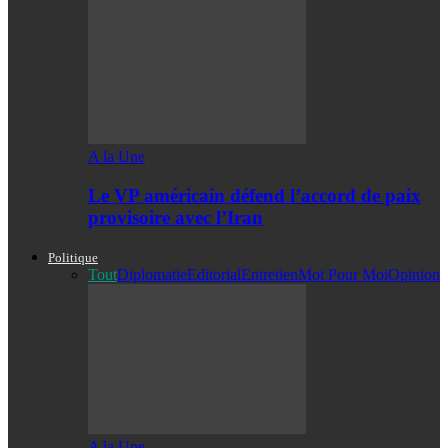
A la Une
Le VP américain défend l’accord de paix
provisoire avec l’Iran
Politique
Tout
Diplomatie
Editorial
Entretien
Mot Pour Moi
Opinion
A la Une