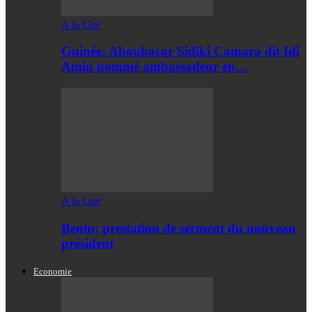
A la Une
Guinée: Aboubacar Sidiki Camara dit Idi
Amin nommé ambassadeur en…
A la Une
Benin: prestation de serment du nouveau
président
Economie