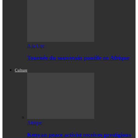
A la Une
Tournée du souverain pontife en Afrique
Culture
Afrique
Kenyan peace activist receives prestigious