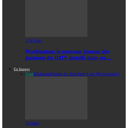
A la Une
Washington: le nouveau bureau des
guinéens du DMV installé dans ses…
En Images
Tout
Dialogue
Parade du Jour
StoryLine (Reportages)
Afrique