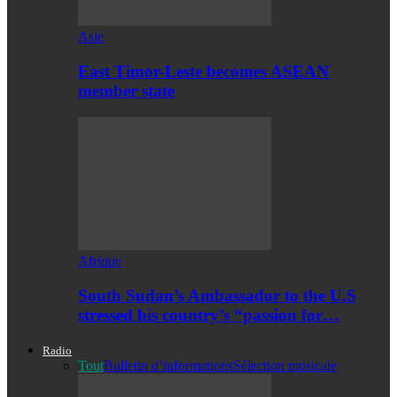
Asie
East Timor-Leste becomes ASEAN
member state
Afrique
South Sudan’s Ambassador to the U.S
stressed his country’s “passion for…
Radio
Tout
Bulletin d’informations
Sélection musicale