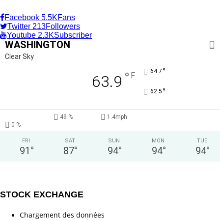
A la Une
Facebook
5.5K
Fans
Twitter
213
Followers
Youtube
2.3K
Subscriber
WASHINGTON
Clear Sky
°
64.7
°
F
63.9
°
62.5
49 %
1.4mph
0 %
FRI
SAT
SUN
MON
TUE
91
°
87
°
94
°
94
°
94
°
STOCK EXCHANGE
Chargement des données