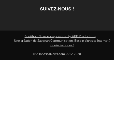
SUIVEZ-NOUS !
AlloAfricaNews is empowered by ABB Productions
Une création de Savanah Communication. Besoin d’un site Internet ?
Contactez-nous !
© AlloAfricaNews.com 2012-2020