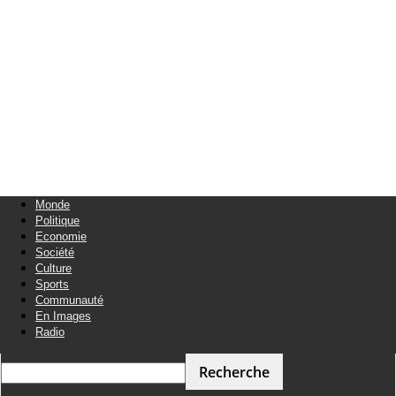
Monde
Politique
Economie
Société
Culture
Sports
Communauté
En Images
Radio