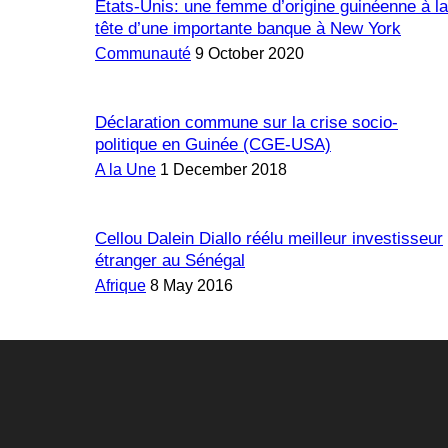
Etats-Unis: une femme d’origine guinéenne à la
tête d’une importante banque à New York
Communauté
9 October 2020
Déclaration commune sur la crise socio-
politique en Guinée (CGE-USA)
A la Une
1 December 2018
Cellou Dalein Diallo réélu meilleur investisseur
étranger au Sénégal
Afrique
8 May 2016