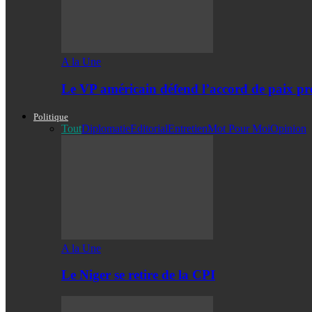
A la Une
Le VP américain défend l’accord de paix pro
Politique
Tout
Diplomatie
Editorial
Entretien
Mot Pour Moi
Opinion
A la Une
Le Niger se retire de la CPI