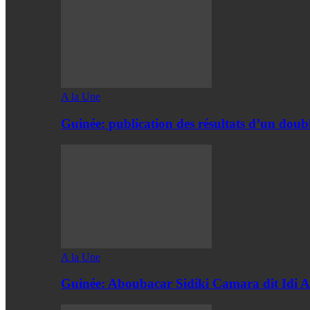
A la Une
Guinée: publication des résultats d’un doubl
A la Une
Guinée: Aboubacar Sidiki Camara dit Id