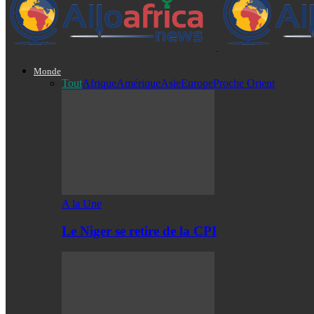
Monde
Tout
Afrique
Amérique
Asie
Europe
Proche Orient
A la Une
Le Niger se retire de la CPI