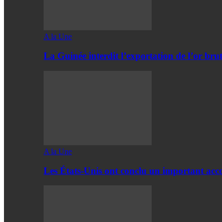
A la Une
La Guinée interdit l’exportation de l’or bru
A la Une
Les États-Unis ont conclu un important acc