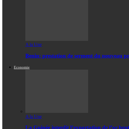
A la Une
Benin: prestation de serment du nouveau pr
Economie
A la Une
La Guinée interdit l’exportation de l’or bru