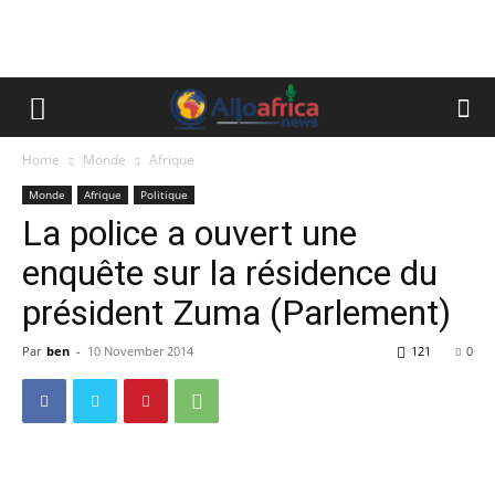
Home
Monde
Afrique
Monde
Afrique
Politique
La police a ouvert une
enquête sur la résidence du
président Zuma (Parlement)
Par
ben
-
10 November 2014
121
0