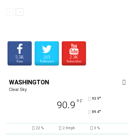
5.5K
213
2.3K
Fans
Followers
Subscriber
WASHINGTON
Clear Sky
°
93.9
°
F
90.9
°
89.4
22 %
2.9mph
0 %