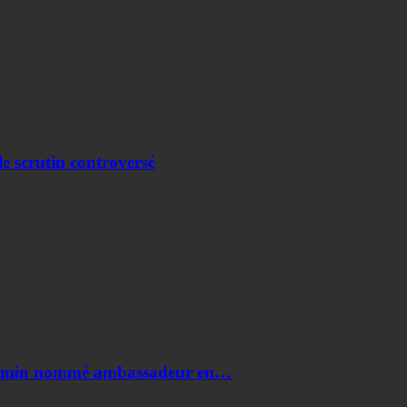
e scrutin controversé
i Amin nommé ambassadeur en…