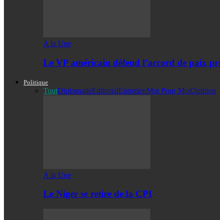
A la Une
Le VP américain défend l’accord de paix pro
Politique
Tout
Diplomatie
Editorial
Entretien
Mot Pour Moi
Opinion
A la Une
Le Niger se retire de la CPI