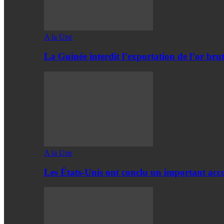
A la Une
La Guinée interdit l’exportation de l’or bru
A la Une
Les États-Unis ont conclu un important acc