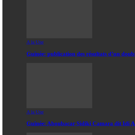
A la Une
Guinée: publication des résultats d’un doubl
A la Une
Guinée: Aboubacar Sidiki Camara dit Id