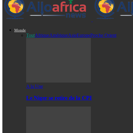
Monde
Tout
Afrique
Amérique
Asie
Europe
Proche Orient
A la Une
Le Niger se retire de la CPI