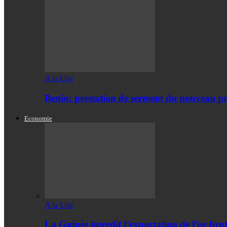
A la Une
Benin: prestation de serment du nouveau pr
Economie
A la Une
La Guinée interdit l’exportation de l’or bru