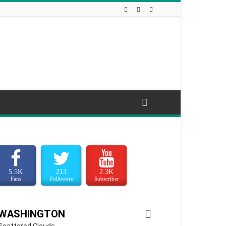
5.5K
213
2.3K
Fans
Followers
Subscriber
WASHINGTON