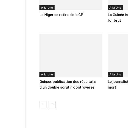
A la Une
A la Une
Le Niger se retire de la CPI
La Guinée in
l’or brut
A la Une
A la Une
Guinée: publication des résultats
Le journali
d’un double scrutin controversé
mort