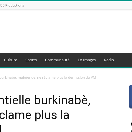
ABB Productions
Culture
Sports
Communauté
En Images
Radio
 burkinabè, maintenue, ne réclame plus la démission du PM
tielle burkinabè,
clame plus la
M