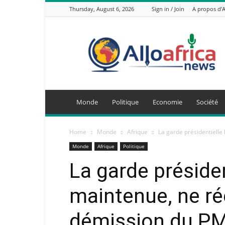
Thursday, August 6, 2026
Sign in / Join
A propos d’
AlloAfricaNews.com
Monde
Politique
Economie
Société
Home
Monde
Afrique
La garde présidentielle
Monde
Afrique
Politique
La garde présiden
maintenue, ne ré
démission du P