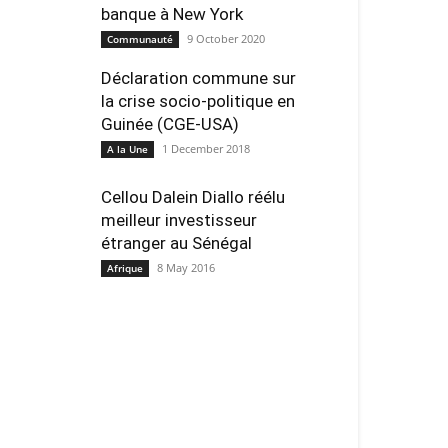
banque à New York
9 October 2020
Communauté
Déclaration commune sur
la crise socio-politique en
Guinée (CGE-USA)
1 December 2018
A la Une
Cellou Dalein Diallo réélu
meilleur investisseur
étranger au Sénégal
8 May 2016
Afrique