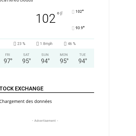
Scattered Clouds
°
102
°
F
102
°
93.9
23 %
1.8mph
46 %
FRI
SAT
SUN
MON
TUE
97
°
95
°
94
°
95
°
94
°
TOCK EXCHANGE
Chargement des données
- Advertisement -