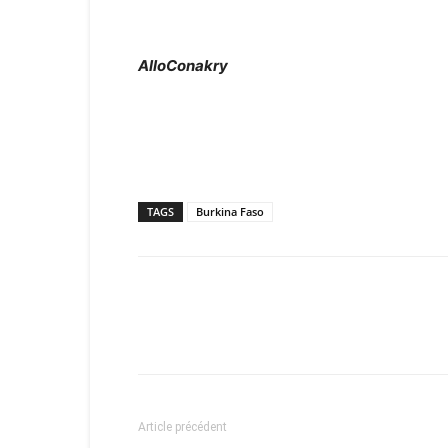
AlloConakry
TAGS
Burkina Faso
Article précédent