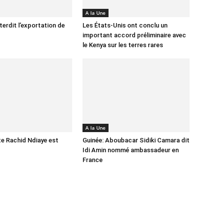
A la Une
terdit l’exportation de
Les États-Unis ont conclu un
important accord préliminaire avec
le Kenya sur les terres rares
A la Une
ste Rachid Ndiaye est
Guinée: Aboubacar Sidiki Camara dit
Idi Amin nommé ambassadeur en
France