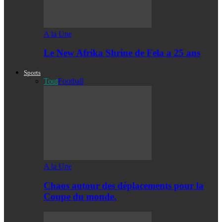
A la Une
Le New Afrika Shrine de Fela a 25 ans
Sports
Tout
Football
A la Une
Chaos autour des déplacements pour la
Coupe du monde.