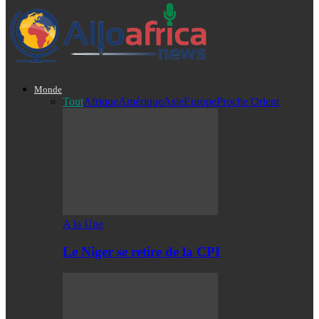
Monde
Tout
Afrique
Amérique
Asie
Europe
Proche Orient
A la Une
Le Niger se retire de la CPI