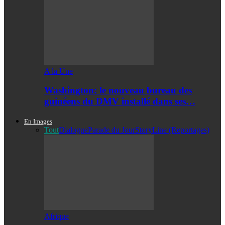
A la Une
Washington: le nouveau bureau des
guinéens du DMV installé dans ses…
En Images
Tout
Dialogue
Parade du Jour
StoryLine (Reportages)
Afrique