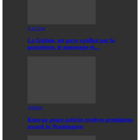
A la Une
La Guinée, un pays «pollué par la
pourriture, le mensonge et…
Afrique
Kenyan peace activist receives prestigious
award in Washington