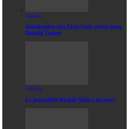
A la Une
Immigration aux États-Unis: revers pour
Donald Trump
A la Une
Le journaliste Rachid Ndiaye est mort