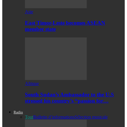
Asie
East Timor-Leste becomes ASEAN
member state
Afrique
South Sudan’s Ambassador to the U.S
stressed his country’s “passion for…
Radio
Tout
Bulletin d’informations
Sélection musicale