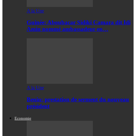
A la Une
Guinée: Aboubacar Sidiki Camara dit Idi
Amin nommé ambassadeur en…
A la Une
Benin: prestation de serment du nouveau
président
Economie