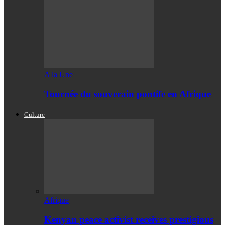
A la Une
Tournée du souverain pontife en Afrique
Culture
Afrique
Kenyan peace activist receives prestigious