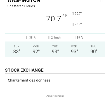
WASHINGTON
Scattered Clouds
°
70.7
°
F
70.7
°
70.7
38 %
2.1mph
39 %
SUN
MON
TUE
WED
THU
83
°
92
°
93
°
93
°
90
°
STOCK EXCHANGE
Chargement des données
- Advertisement -