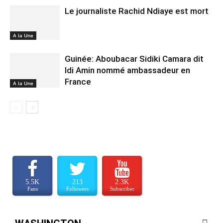
Le journaliste Rachid Ndiaye est mort
A la Une
Guinée: Aboubacar Sidiki Camara dit
Idi Amin nommé ambassadeur en
France
A la Une
5.5K
213
2.3K
Fans
Followers
Subscriber