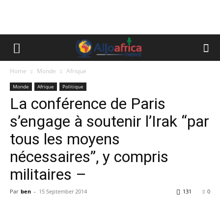
Home
Monde
Afrique
Monde
Afrique
Politique
La conférence de Paris
s’engage à soutenir l’Irak “par
tous les moyens
nécessaires”, y compris
militaires –
Par
ben
-
15 September 2014
131
0