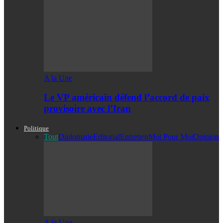
A la Une
Le VP américain défend l’accord de paix
provisoire avec l’Iran
Politique
Tout
Diplomatie
Editorial
Entretien
Mot Pour Moi
Opinion
A la Une