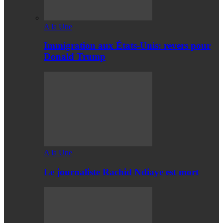
A la Une
Immigration aux États-Unis: revers pour
Donald Trump
A la Une
Le journaliste Rachid Ndiaye est mort