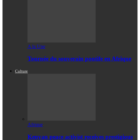
A la Une
Tournée du souverain pontife en Afrique
Culture
Afrique
Kenyan peace activist receives prestigious