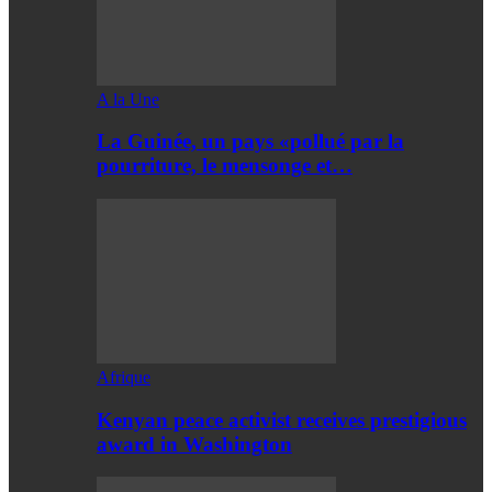
A la Une
La Guinée, un pays «pollué par la
pourriture, le mensonge et…
Afrique
Kenyan peace activist receives prestigious
award in Washington