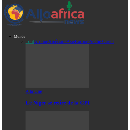
Monde
Tout
Afrique
Amérique
Asie
Europe
Proche Orient
A la Une
Le Niger se retire de la CPI