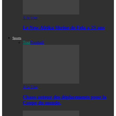
A la Une
Le New Afrika Shrine de Fela a 25 ans
Sports
Tout
Football
A la Une
Chaos autour des déplacements pour la
Coupe du monde.