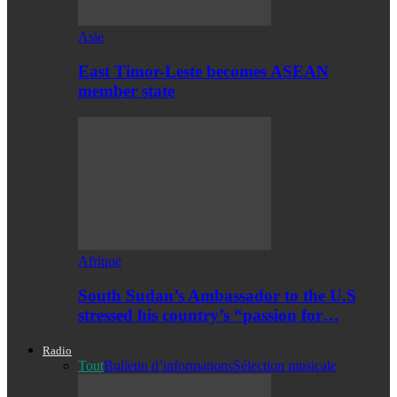
Asie
East Timor-Leste becomes ASEAN
member state
Afrique
South Sudan’s Ambassador to the U.S
stressed his country’s “passion for…
Radio
Tout
Bulletin d’informations
Sélection musicale