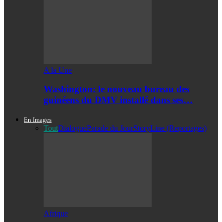
A la Une
Washington: le nouveau bureau des
guinéens du DMV installé dans ses…
En Images
Tout
Dialogue
Parade du Jour
StoryLine (Reportages)
Afrique