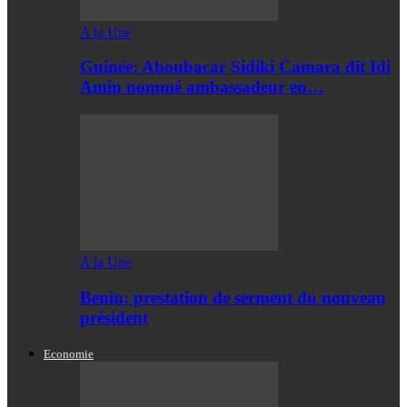
A la Une
Guinée: Aboubacar Sidiki Camara dit Idi
Amin nommé ambassadeur en…
A la Une
Benin: prestation de serment du nouveau
président
Economie