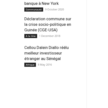
banque à New York
9 October 2020
Communauté
Déclaration commune sur
la crise socio-politique en
Guinée (CGE-USA)
1 December 2018
A la Une
Cellou Dalein Diallo réélu
meilleur investisseur
étranger au Sénégal
8 May 2016
Afrique