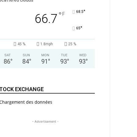
Scattered Clouds
°
68.5
°
F
66.7
°
65
45 %
1.8mph
25 %
SAT
SUN
MON
TUE
WED
86
°
84
°
91
°
93
°
93
°
TOCK EXCHANGE
Chargement des données
- Advertisement -