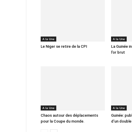
A la Une
A la Une
Le Niger se retire de la CPI
La Guinée in
l’or brut
A la Une
A la Une
Chaos autour des déplacements
Guinée: pub
pour la Coupe du monde.
d’un double