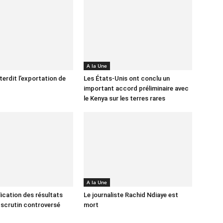
A la Une
terdit l’exportation de
Les États-Unis ont conclu un
important accord préliminaire avec
le Kenya sur les terres rares
A la Une
lication des résultats
Le journaliste Rachid Ndiaye est
 scrutin controversé
mort