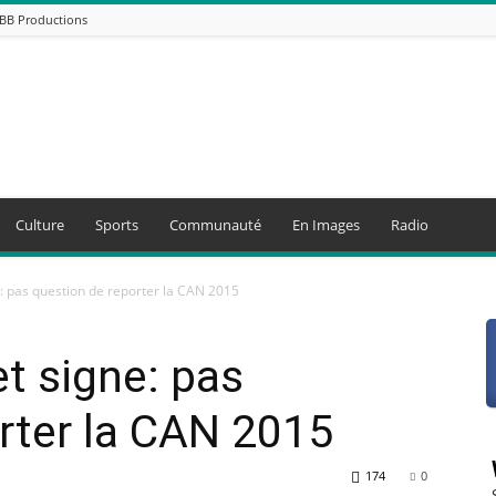
ABB Productions
Culture
Sports
Communauté
En Images
Radio
e: pas question de reporter la CAN 2015
et signe: pas
rter la CAN 2015
174
0