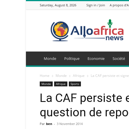
Saturday, August 8, 2026
Sign in / Join
A propos d’
AlloAfricaNews.com
Monde
Politique
Economie
Société
Home
Monde
Afrique
La CAF persiste et sign
Monde
Afrique
Sports
La CAF persiste 
question de repo
Par
ben
-
3 November 2014