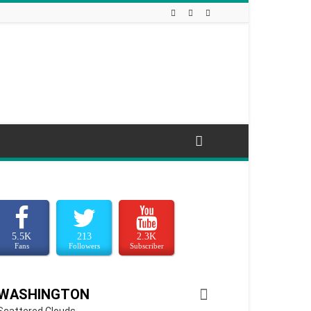
5.5K
213
2.3K
Fans
Followers
Subscriber
WASHINGTON