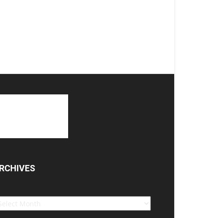
RCHIVES
chives