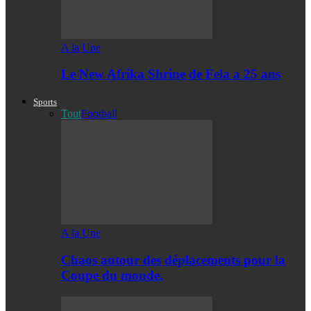
A la Une
Le New Afrika Shrine de Fela a 25 ans
Sports
Tout
Football
A la Une
Chaos autour des déplacements pour la
Coupe du monde.