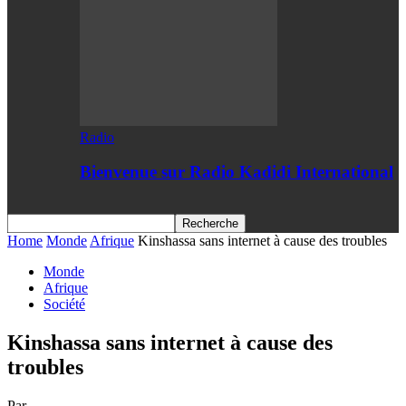
Radio
Bienvenue sur Radio Kadidi International
Home
Monde
Afrique
Kinshassa sans internet à cause des troubles
Monde
Afrique
Société
Kinshassa sans internet à cause des
troubles
Par