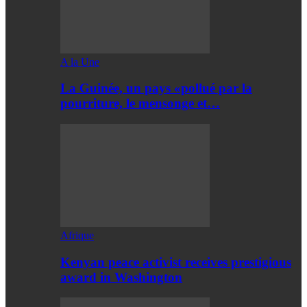
A la Une
La Guinée, un pays «pollué par la
pourriture, le mensonge et…
Afrique
Kenyan peace activist receives prestigious
award in Washington