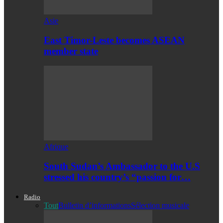
Asie
East Timor-Leste becomes ASEAN
member state
Afrique
South Sudan’s Ambassador to the U.S
stressed his country’s “passion for…
Radio
Tout
Bulletin d’informations
Sélection musicale