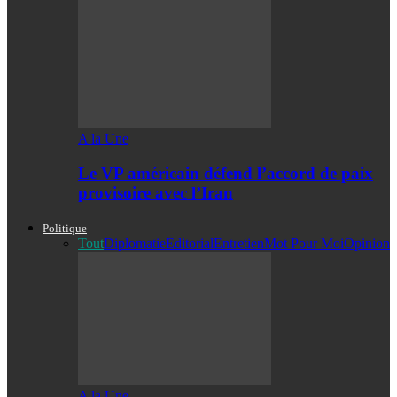
A la Une
Le VP américain défend l’accord de paix
provisoire avec l’Iran
Politique
Tout
Diplomatie
Editorial
Entretien
Mot Pour Moi
Opinion
A la Une