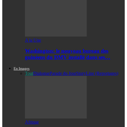
A la Une
Washington: le nouveau bureau des
guinéens du DMV installé dans ses…
En Images
Tout
Dialogue
Parade du Jour
StoryLine (Reportages)
Afrique