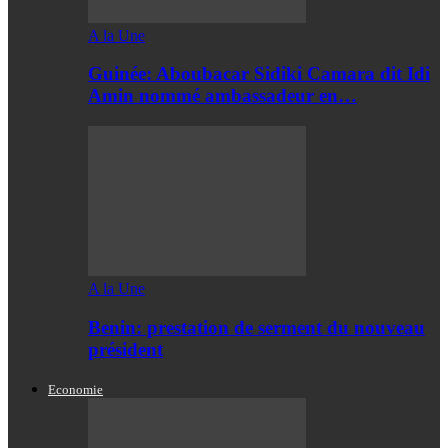
A la Une
Guinée: Aboubacar Sidiki Camara dit Idi
Amin nommé ambassadeur en…
A la Une
Benin: prestation de serment du nouveau
président
Economie