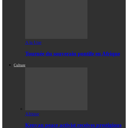
A la Une
Tournée du souverain pontife en Afrique
Culture
Afrique
Kenyan peace activist receives prestigious