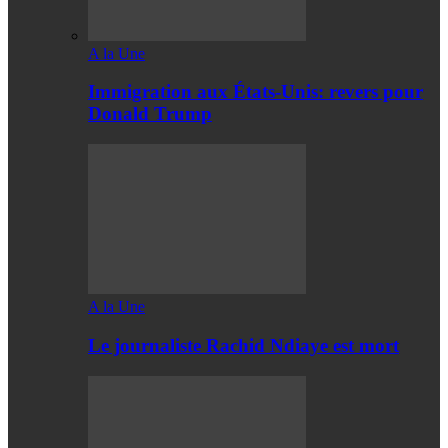
A la Une
Immigration aux États-Unis: revers pour
Donald Trump
A la Une
Le journaliste Rachid Ndiaye est mort