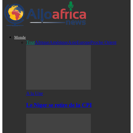
Monde
Tout
Afrique
Amérique
Asie
Europe
Proche Orient
A la Une
Le Niger se retire de la CPI