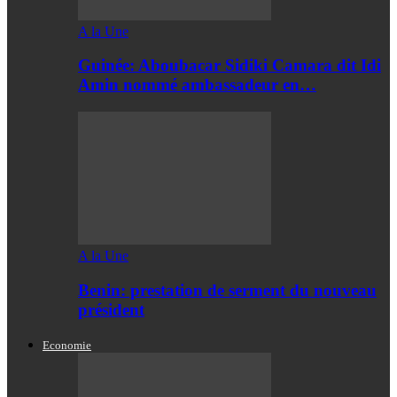
A la Une
Guinée: Aboubacar Sidiki Camara dit Idi
Amin nommé ambassadeur en…
A la Une
Benin: prestation de serment du nouveau
président
Economie