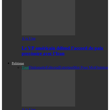
A la Une
Le VP américain défend l’accord de paix
provisoire avec l’Iran
Politique
Tout
Diplomatie
Editorial
Entretien
Mot Pour Moi
Opinion
A la Une