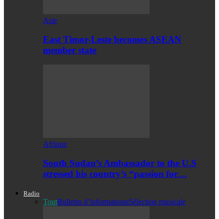
Asie
East Timor-Leste becomes ASEAN
member state
Afrique
South Sudan’s Ambassador to the U.S
stressed his country’s “passion for…
Radio
Tout
Bulletin d’informations
Sélection musicale