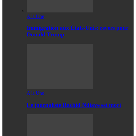
A la Une
Immigration aux États-Unis: revers pour
Donald Trump
A la Une
Le journaliste Rachid Ndiaye est mort