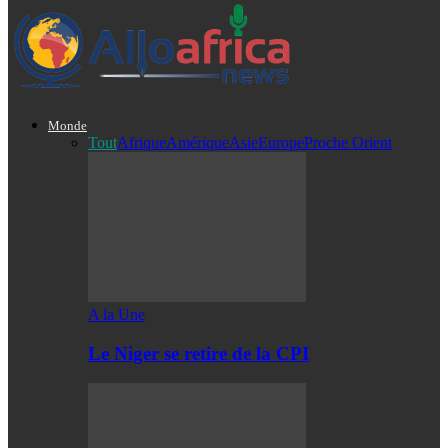
Monde
Tout
Afrique
Amérique
Asie
Europe
Proche Orient
A la Une
Le Niger se retire de la CPI