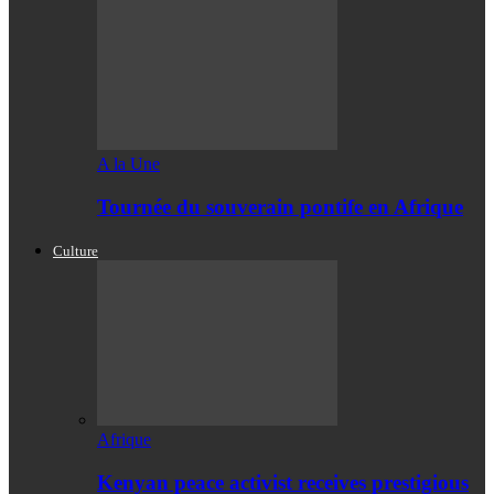
A la Une
Tournée du souverain pontife en Afrique
Culture
Afrique
Kenyan peace activist receives prestigious