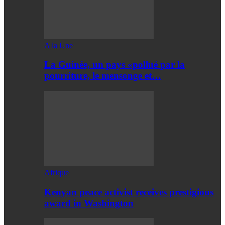
A la Une
La Guinée, un pays «pollué par la
pourriture, le mensonge et…
Afrique
Kenyan peace activist receives prestigious
award in Washington