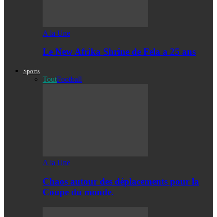
A la Une
Le New Afrika Shrine de Fela a 25 ans
Sports
Tout
Football
A la Une
Chaos autour des déplacements pour la
Coupe du monde.