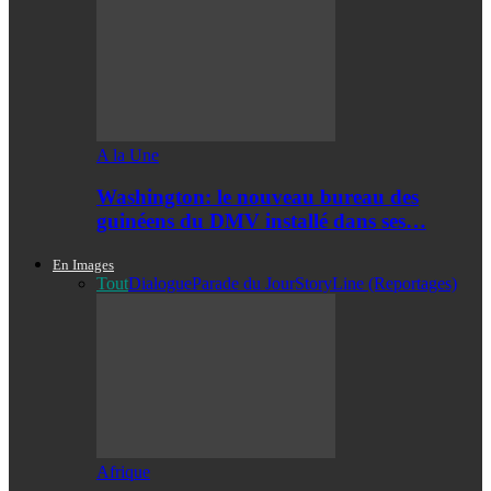
A la Une
Washington: le nouveau bureau des
guinéens du DMV installé dans ses…
En Images
Tout
Dialogue
Parade du Jour
StoryLine (Reportages)
Afrique