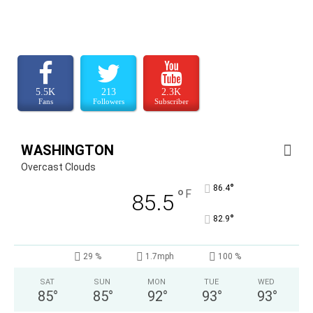
5.5K
213
2.3K
Fans
Followers
Subscriber
WASHINGTON
Overcast Clouds
°
86.4
°
F
85.5
°
82.9
29 %
1.7mph
100 %
SAT
SUN
MON
TUE
WED
85
°
85
°
92
°
93
°
93
°