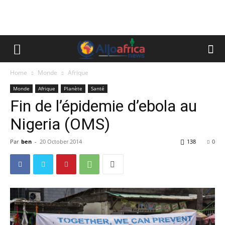
Home
Monde
Afrique
Monde
Afrique
Planète
Santé
Fin de l’épidemie d’ebola au
Nigeria (OMS)
Par
ben
-
20 October 2014
138
0