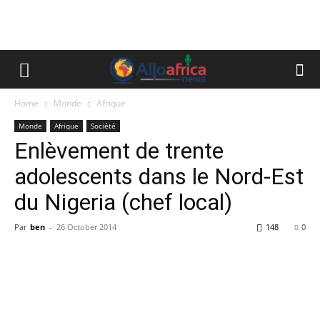
Home
Monde
Afrique
Monde
Afrique
Société
Enlèvement de trente
adolescents dans le Nord-Est
du Nigeria (chef local)
Par
ben
-
26 October 2014
148
0