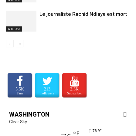
Le journaliste Rachid Ndiaye est mort
A la Une
5.5K
213
2.3K
Fans
Followers
Subscriber
WASHINGTON
Clear Sky
°
78.9
°
F