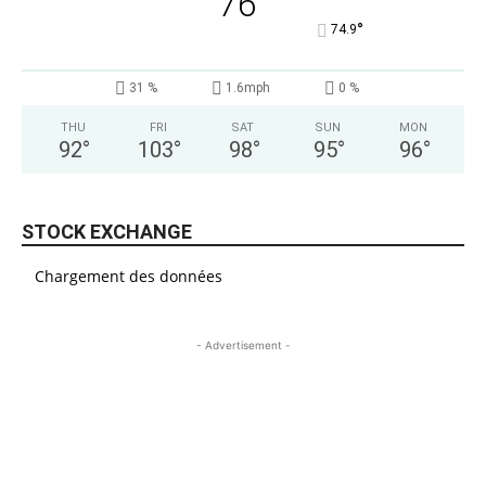
76
°
74.9
31 %
1.6mph
0 %
THU
FRI
SAT
SUN
MON
92
°
103
°
98
°
95
°
96
°
STOCK EXCHANGE
Chargement des données
- Advertisement -