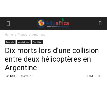
Home
Monde
Amérique
Monde
Amérique
Société
Dix morts lors d’une collision
entre deux hélicoptères en
Argentine
Par
ben
-
9 March 2015
161
0