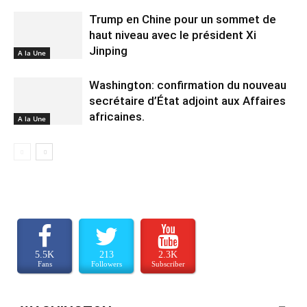
Trump en Chine pour un sommet de
haut niveau avec le président Xi
Jinping
A la Une
Washington: confirmation du nouveau
secrétaire d’État adjoint aux Affaires
africaines.
A la Une
5.5K
213
2.3K
Fans
Followers
Subscriber