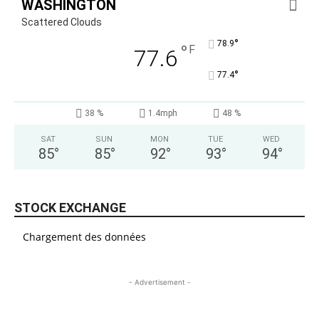
WASHINGTON
Scattered Clouds
°
78.9
°
F
77.6
°
77.4
38 %
1.4mph
48 %
SAT
SUN
MON
TUE
WED
85
°
85
°
92
°
93
°
94
°
STOCK EXCHANGE
Chargement des données
- Advertisement -