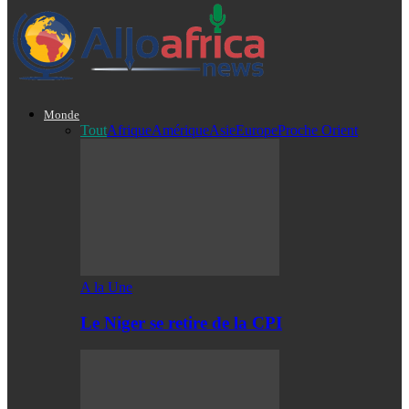
Monde
Tout
Afrique
Amérique
Asie
Europe
Proche Orient
A la Une
Le Niger se retire de la CPI