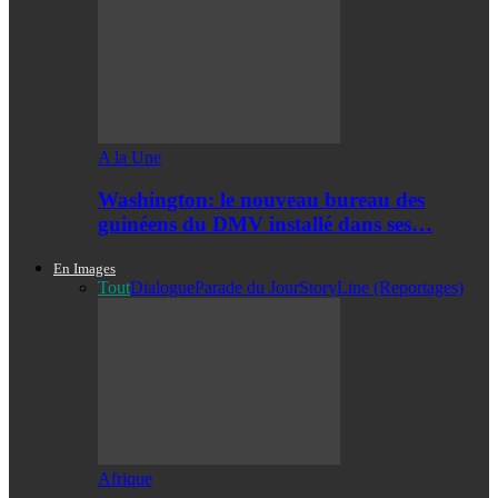
A la Une
Washington: le nouveau bureau des
guinéens du DMV installé dans ses…
En Images
Tout
Dialogue
Parade du Jour
StoryLine (Reportages)
Afrique