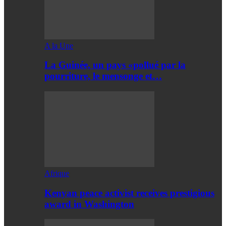
A la Une
La Guinée, un pays «pollué par la
pourriture, le mensonge et…
Afrique
Kenyan peace activist receives prestigious
award in Washington