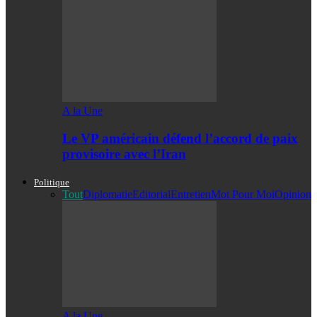
A la Une
Le VP américain défend l’accord de paix
provisoire avec l’Iran
Politique
Tout
Diplomatie
Editorial
Entretien
Mot Pour Moi
Opinion
A la Une