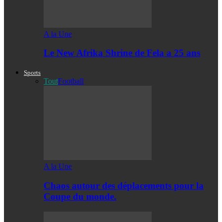
A la Une
Le New Afrika Shrine de Fela a 25 ans
Sports
Tout
Football
A la Une
Chaos autour des déplacements pour la
Coupe du monde.