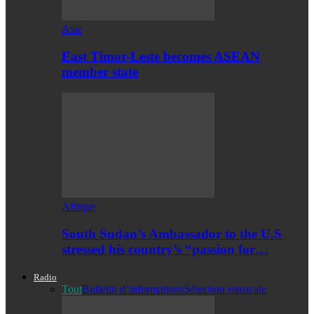
Asie
East Timor-Leste becomes ASEAN
member state
Afrique
South Sudan’s Ambassador to the U.S
stressed his country’s “passion for…
Radio
Tout
Bulletin d’informations
Sélection musicale