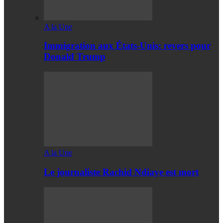
A la Une
Immigration aux États-Unis: revers pour
Donald Trump
A la Une
Le journaliste Rachid Ndiaye est mort