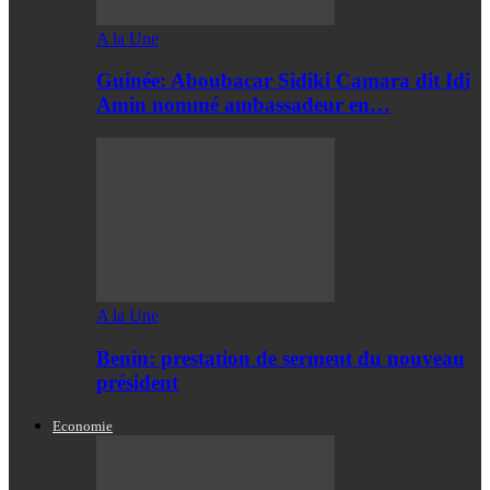
A la Une
Guinée: Aboubacar Sidiki Camara dit Idi
Amin nommé ambassadeur en…
A la Une
Benin: prestation de serment du nouveau
président
Economie