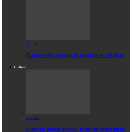
A la Une
Tournée du souverain pontife en Afrique
Culture
Afrique
Kenyan peace activist receives prestigious