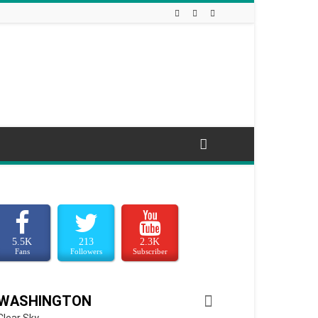
5.5K
213
2.3K
Fans
Followers
Subscriber
WASHINGTON