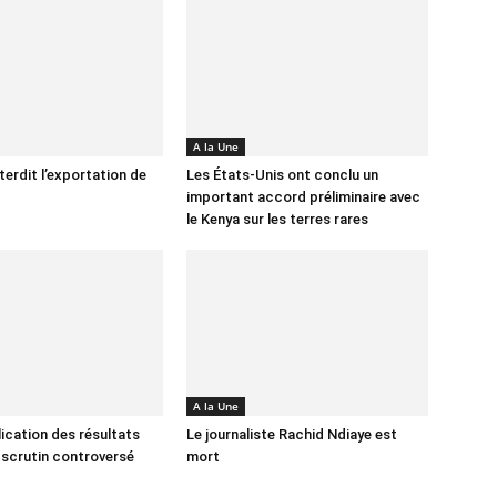
A la Une
terdit l’exportation de
Les États-Unis ont conclu un
important accord préliminaire avec
le Kenya sur les terres rares
A la Une
lication des résultats
Le journaliste Rachid Ndiaye est
 scrutin controversé
mort