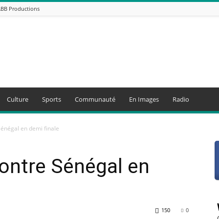
ABB Productions
Culture
Sports
Communauté
En Images
Radio
énégal en demi finale
ontre Sénégal en
150
0