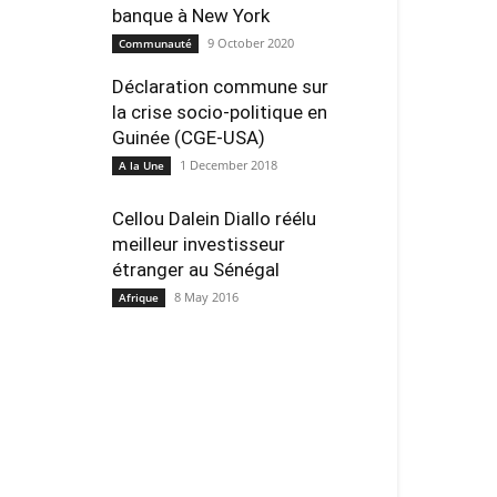
banque à New York
9 October 2020
Communauté
Déclaration commune sur
la crise socio-politique en
Guinée (CGE-USA)
1 December 2018
A la Une
Cellou Dalein Diallo réélu
meilleur investisseur
étranger au Sénégal
8 May 2016
Afrique