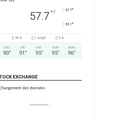
Clear Sky
°
57.7
°
F
57.7
°
55.1
49 %
1.3mph
0 %
THU
FRI
SAT
SUN
MON
90
°
91
°
95
°
95
°
96
°
TOCK EXCHANGE
Chargement des données
- Advertisement -