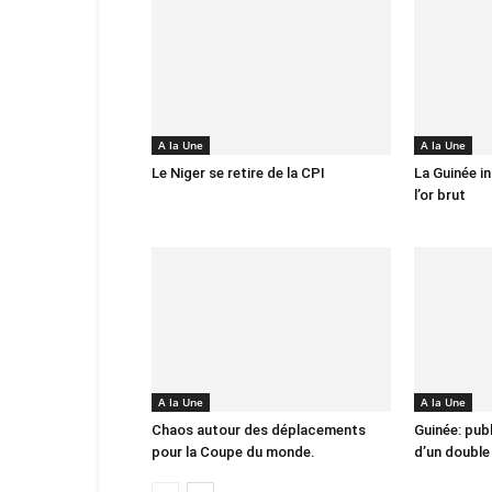
A la Une
A la Une
Le Niger se retire de la CPI
La Guinée in
l’or brut
A la Une
A la Une
Chaos autour des déplacements
Guinée: pub
pour la Coupe du monde.
d’un double