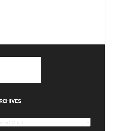
RCHIVES
chives