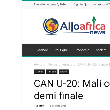
Thursday, August 6, 2026
Sign in / Join
A propos d’
AlloAfricaNews.com
Monde
Politique
Economie
Société
Home
Monde
Afrique
CAN U-20: Mali contre S
Monde
Afrique
Sports
CAN U-20: Mali c
demi finale
Par
ben
-
16 March 2015