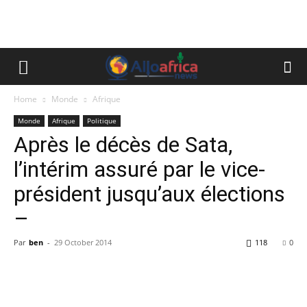
Home
Monde
Afrique
Monde
Afrique
Politique
Après le décès de Sata,
l’intérim assuré par le vice-
président jusqu’aux élections
–
Par
ben
-
29 October 2014
118
0