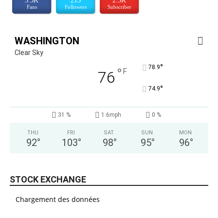
5.5K
213
2.3K
Fans
Followers
Subscriber
WASHINGTON
Clear Sky
°
78.9
°
F
76
°
74.9
31 %
1.6mph
0 %
THU
FRI
SAT
SUN
MON
92
°
103
°
98
°
95
°
96
°
STOCK EXCHANGE
Chargement des données