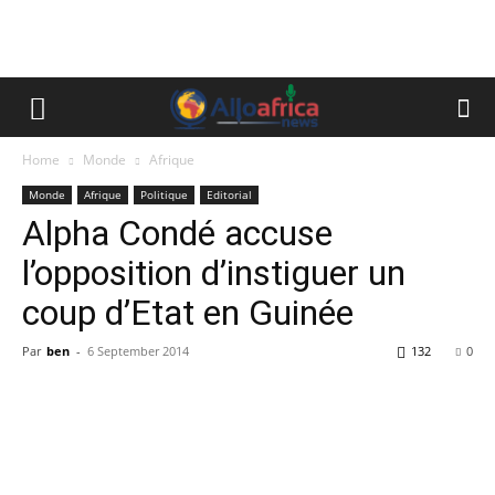
Home
Monde
Afrique
Monde
Afrique
Politique
Editorial
Alpha Condé accuse
l’opposition d’instiguer un
coup d’Etat en Guinée
Par
ben
-
6 September 2014
132
0