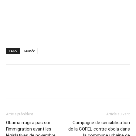
TAGS
Guinée
Article précédent
Article suivant
Obama n’agira pas sur
Campagne de sensibilisation
l’immigration avant les
de la COFEL contre ebola dans
législatives de novembre
la commune urbaine de