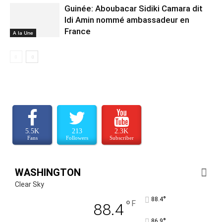
Guinée: Aboubacar Sidiki Camara dit
Idi Amin nommé ambassadeur en
France
A la Une
5.5K
213
2.3K
Fans
Followers
Subscriber
WASHINGTON
Clear Sky
°
88.4
°
F
88.4
°
86.9